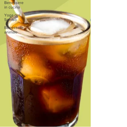
Benessere
in cucina
Yoga del
Sorriso
Benessere
animale